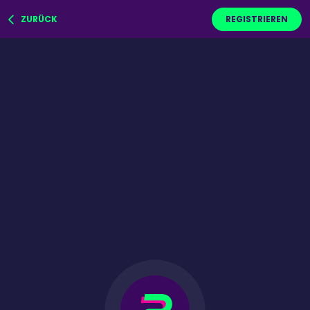
ZURÜCK
REGISTRIEREN