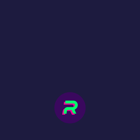
Spieleherstellern der Galaxie erwarten dich:
Betsoftgaming, Microgaming, ELK, Thunderkick
und mehr.