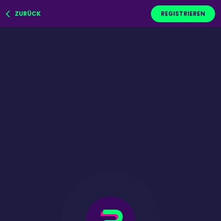
ZURÜCK
REGISTRIEREN