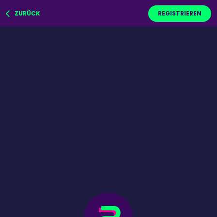
ZURÜCK
REGISTRIEREN