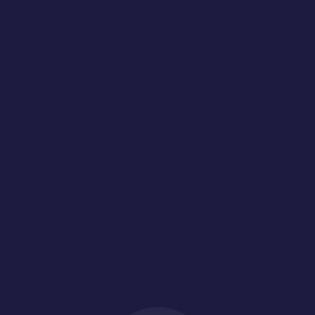
TURNIERE