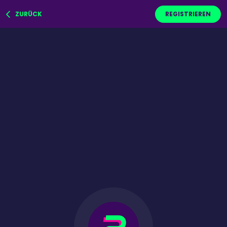
ZURÜCK
REGISTRIEREN