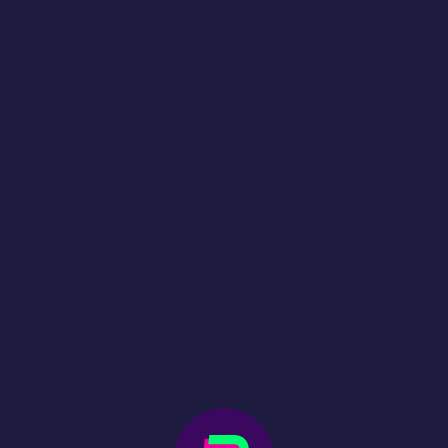
Spieleherstellern der Galaxie erwarten dich:
Betsoftgaming, Microgaming, ELK, Thunderkick
und mehr.