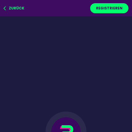
ZURÜCK
REGISTRIEREN