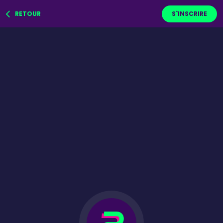
RETOUR
S`INSCRIRE