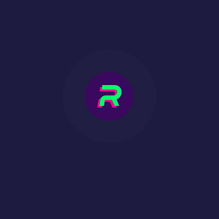
03
gains !
La roue de la fortune est disponible une fois par jour!
Réclamez vos récompenses en déposant au moins €30 !
FAQ
Termes et Conditions
Le dépôt minimum requis est de €30.
La roue de la fortune est disponible une fois par jour.
La limite maximale de retrait pour les gains obtenus
grâce aux tours gratuits est de €50.
Les prix sont attribués sous la forme d'un bonus avec
une exigence de mise de 45x.