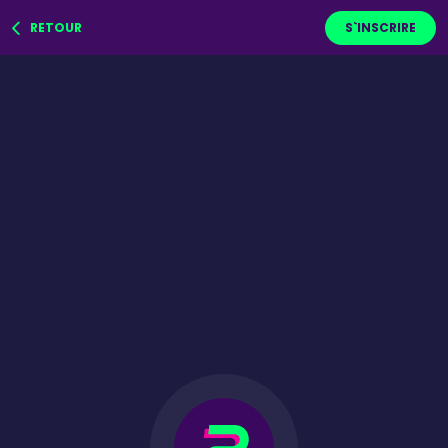
RETOUR
S`INSCRIRE