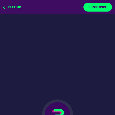
RETOUR
S`INSCRIRE