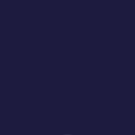
TOURNOIS