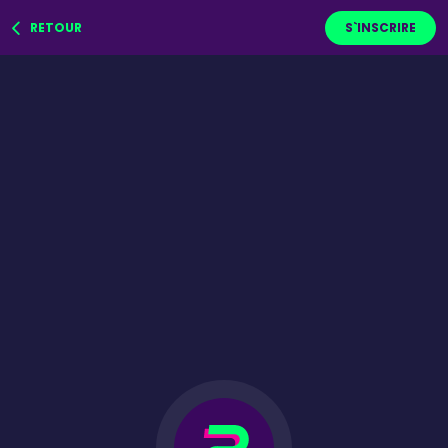
RETOUR
S`INSCRIRE