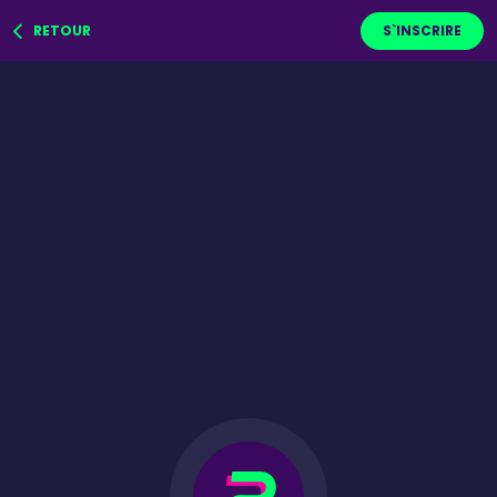
RETOUR
S`INSCRIRE