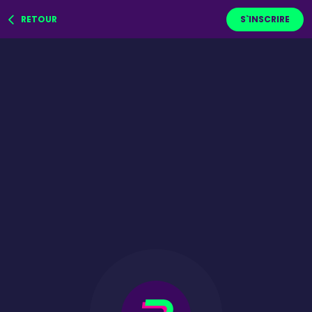
RETOUR
S`INSCRIRE