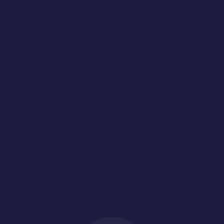
TURNIERE