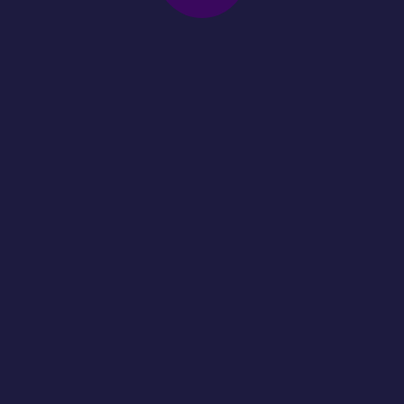
0
sofort
0.001 BCH
EINZAHLUNG
0
sofort
0.0001 BTC