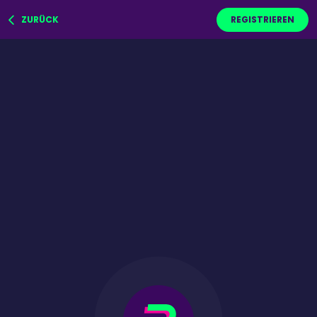
ZURÜCK
REGISTRIEREN