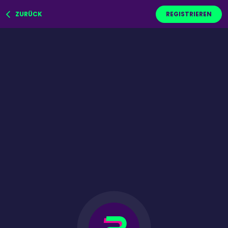
ZURÜCK
REGISTRIEREN