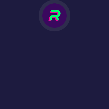
 Metlait SRL, une société enregistrée sous les lois du Costa Rica avec
11, Cartago, El Guarco, Tejar, 30801 - Costa Rica. Metlait SRL opère