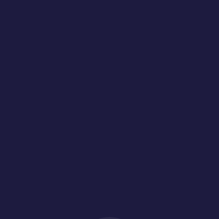
TOURNOIS