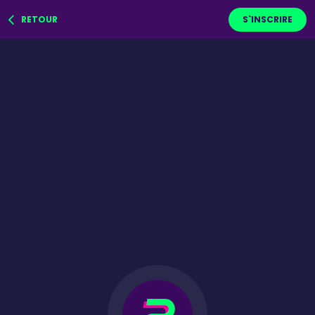
RETOUR
S`INSCRIRE