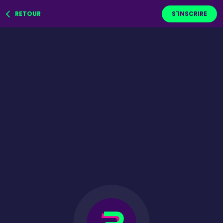
RETOUR
S`INSCRIRE