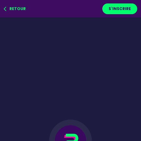
RETOUR
S`INSCRIRE