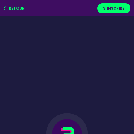
RETOUR
S`INSCRIRE