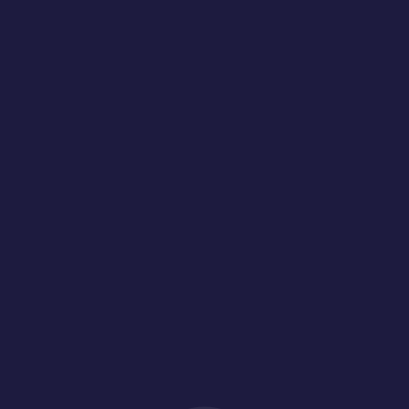
TURNIERE