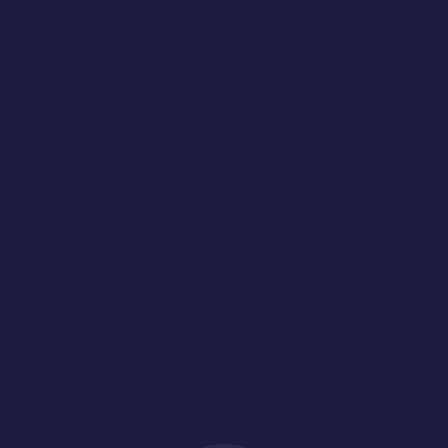
TURNIERE