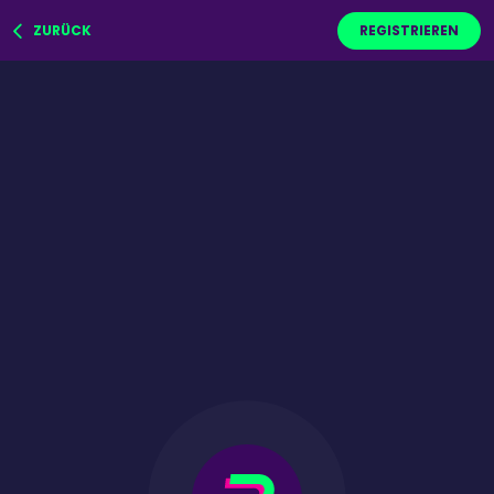
ZURÜCK
REGISTRIEREN