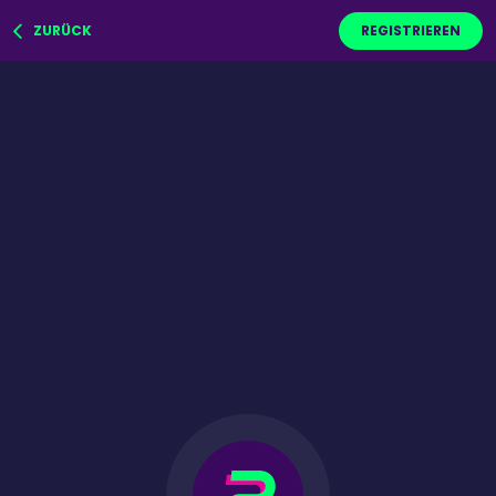
ZURÜCK
REGISTRIEREN