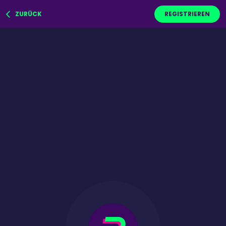
ZURÜCK
REGISTRIEREN