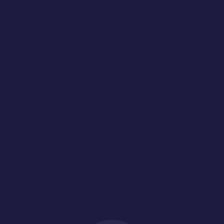
TURNIERE