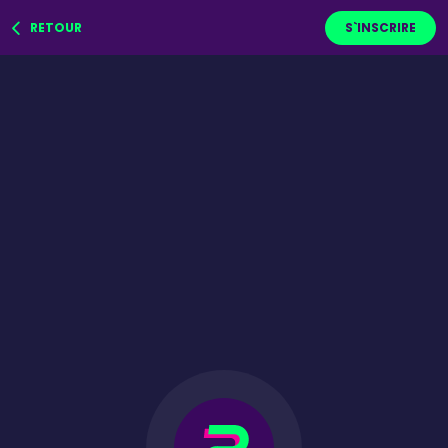
RETOUR
S`INSCRIRE