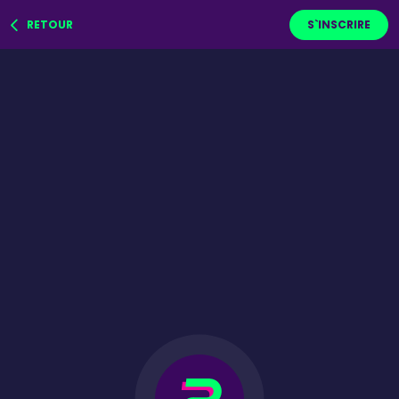
RETOUR
S`INSCRIRE