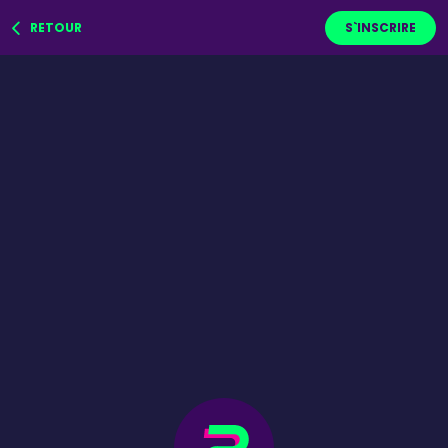
RETOUR
S`INSCRIRE