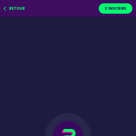
RETOUR
S`INSCRIRE